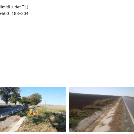
imită județ TL);
2+500- 183+304.