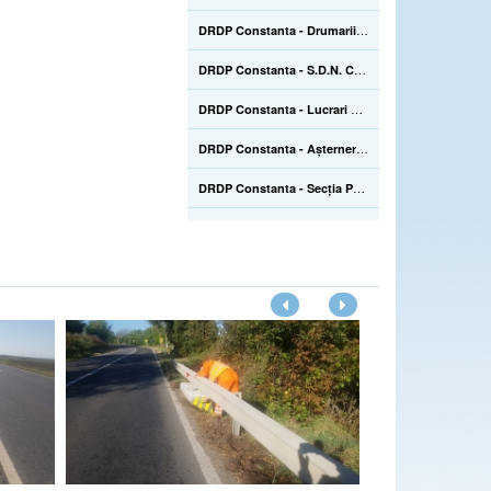
DRDP Constanta - Drumarii de la S.D.N. Călărași execută lucrări de instalare a unui post nou de înregistrare a traficului pe drumul național DN 3A, km 27+800 - 22.07.2020
DRDP Constanta - S.D.N. Constanța execută, în regie proprie, lucrări de montare parapet metalic pe drumul național DN 22, km 247+606 - 03.07.2020
DRDP Constanta - Lucrari executate de SDN Braila - curățare spațiu de parcare si reparații asfaltice - 03.07.2020
DRDP Constanta - Așternere mixtură asfaltică pe Podul Mangalia, situat pe drumul național DN 39, km 45+223-45+464 - 01.07.2020
DRDP Constanta - Secția Producție lucrează și pe drumul național DN 2C, km 60+020 - km 60+040, loc. Grivița (IL), unde execută lucrări de tratare burdușiri, tasări locale - 29.06.2020
DRDP Constanta - Lucrări de reparații asfaltice executate de S.D.N. Constanța, în regie proprie, pe drumul național DN 3, km 194+500 - 24.06.2020
DRDP Constanta - Diverse lucrări executate azi pe raza de administrare a S.D.N. Tulcea - 24.06.2020
DRDP Constanta - Lucrări de reparații tasări locale efectuate de către Secția Producție pe drumul național DN 2C, la km 59 - 18.06.2020
DRDP Constanta - Aplicare marcaje rutiere pe drumul național DN 22D, km 47, partea dreaptă, între localitățile Horia - Atmagea (TL) - lucrări executate pe raza de administrare a S.D.N. Tulcea - 18.06.2020
DRDP Constanta - Diverse activități realizate azi de către S.D.N. Brăila - 15.06.2020
DRDP Constanta - Lucrari in perioada de garanție pe Podul Agigea, situat pe DN 39, km 8+988 - 11.06.2020
DRDP Constanta - Secția Autostrăzi continuă și azi lucrările de demontare/montare parapet metalic pe Autostrada A4, km 20, sensul Ovidiu - Agigea - 10.06.2020