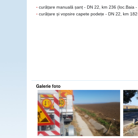
-
curățare manuală șanț - DN 22, km 236 (loc.Baia - l
-
curățare și vopsire capete podețe - DN 22, km 18
Galerie foto