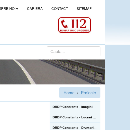
SPRE NOI
CARIERA
CONTACT
SITEMAP
Home
Proiecte
DRDP Constanta - Imagini de la lucrarile de construire a pasajului denivelat superior de la Drajna (CL), de pe DN 21, km 105+500 - 02.06.2022
DRDP Constanta - Lucrări de reparații la Podul Mangalia, pe drumul național DN 39, km 45+223-45+464 - 22.07.2020
DRDP Constanta - Drumarii Secției Autostrăzi se află pe Autostrada A2, unde efectuează în continuare înlocuirea parapetelor metalice avariate în urma accidentelor rutiere care sunt mai numeroase în sezonul estival - 22.07.2020