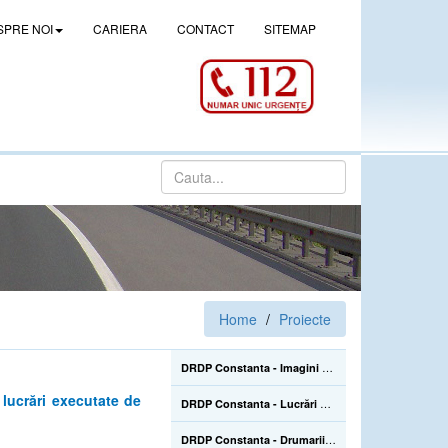
SPRE NOI
CARIERA
CONTACT
SITEMAP
Home
Proiecte
DRDP Constanta - Imagini de la lucrarile de construire a pasajului denivelat superior de la Drajna (CL), de pe DN 21, km 105+500 - 02.06.2022
lucrări executate de
DRDP Constanta - Lucrări de reparații la Podul Mangalia, pe drumul național DN 39, km 45+223-45+464 - 22.07.2020
DRDP Constanta - Drumarii Secției Autostrăzi se află pe Autostrada A2, unde efectuează în continuare înlocuirea parapetelor metalice avariate în urma accidentelor rutiere care sunt mai numeroase în sezonul estival - 22.07.2020