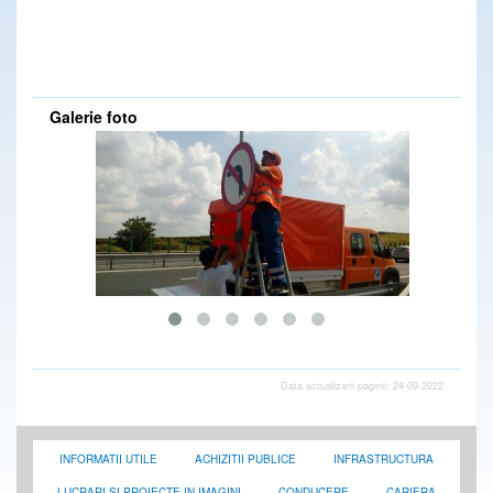
DRDP Constanta - Secția Producție așterne mixtură caldă pe drumul național DN 2C, la km 68-69, partea dreaptă loc. Amara (IL) - 30.03.2020
DRDP Constanta - Secția de Producție continuă lucrările de completare și aducere la cotă acostament pe drumul național DN 2C, km 64+000 - km 64+750, partea dreaptă, loc.Grivița (IL) - 02.06.2020
DRDP Constanta - Secția Autostrăzi înlocuiește parapetele metalice avariate în urma unor evenimente rutiere de pe tronsoanele din administrare de pe Autostrăzile A2 și A4 - 30.03.2020
DRDP Constanta - Secția de Producție continuă execuția treptelor de înfrățire pentru lărgire corp drum, în vederea realizării casetei de piatră.(loc. Grivița-IL) pe drumul național DN 2C, km 63+000÷km 61+700, partea stângă - 30.03.2020
DRDP Constanta - S.D.N. Brăila lucrează la demontarea plaselor parazăpezi de pe drumul național DN 21, km 54,loc.Bărăganu (BR) - 30.03.2020
DRDP Constanta - Drumarii Secției de Drumuri Naționale Călărași au executat lucrări de igienizare zonă drum pe drumul național DN 3A, km 1-26 si pe DN 3 km 70-86 - 30.03.2020
Galerie foto
DRDP Constanta - NOI CURĂȚĂM ! TU PĂSTREAZĂ! Igienizare manuală a zonei drumului și spațiilor de parcare de pe drumurile naționale DN2A, km 16-66 și DN 21 km 60-81-lucrări executate de S.D.N. Slobozia - 06.03.2020
DRDP Constanta - Secția de Drumuri Naționale Călărași - District Lehliu-Dragoș Vodă - lucrări de montareremontare table indicatoare pe drumul național DN 3, între km 78 - 82 - 09.03.2020
DRDP Constanta - Revizie panouri parazăpezi efectuată pe drumul național DN 22A, km 3+300, dreapta, de către S.D.N. Tulcea - 18.02.2020
DRDP Constanta - Montare/înlocuire indicatoare rutiere pe Autostrada A2, km 206 (spațiu de servicii), sensul Constanța - București - lucrări executate de către Secția Autostrăzi - 18.02.2020
DRDP Constanta - Diverse activități desfășurate de către S.D.N. Brăila - 17.02.2020
DRDP Constanta - Montare indicatoare rutiere pe Autostrada A2, km 105, sensul București - Constanța - lucrări executate de S.D.N. Călărași (District Fetești) - 18.02.2020
DRDP Constanta - Igienizare spațiu parcare pe drumul național DN 3, km 107 - lucrări executate de S.D.N. Călărași - 13.12.2019
DRDP Constanta - Lucrări de înlocuire parapet median avariat de pe Autostrada A4, km 16+700, sensul Ovidiu - Agigea, executate în regie proprie de către Secția Autostrăzi - 17.02.2020
DRDP Constanta - Înlocuire parapet metalic avariat în urma unui eveniment rutier, pe Autostrada A4, la km 18+500 (sens Ovidiu - Agigea) - lucrări executate de Secția Autostrăzi - 11.12.2019
DRDP Constanta - Reparații rost compensare la Podul Giurgeni de pe drumul național DN 2A, km 113 + 754 - lucrări executate de S.D.N. Fetești - 11.12.2019
DRDP Constanta - Lucrări executate de terți (S.C. Oyl Company Holding AG S.R.L.), pe raza de administrare a S.D.N. Slobozia - 10.12.2019
DRDP Constanta - Amenajare sens giratoriu pe drumul național DN 39, km 30+099, loc. 23 August - S.D.N. Constanța - 10.12.2019
DRDP Constanta - Lucrări de înlocuire parapet metalic deteriorat pe Autostrada A4, km 2+700, sensul Ovidiu - Agigea, executate de Secția Autostrăzi - 06.12.2019
DRDP Constanta - Înlocuire parapet metalic deteriorat pe Autostrada A2, km 160+500, sensul București-Constanța - lucrări executate de Secția Autostrăzi - 10.12.2019
Data actualizarii paginii: 24-09-2022
DRDP Constanta - Montaj indicatoare rutiere în Nodul Rutier A4 - DN 2A (Ovidiu) - lucrări executate de către Secția Autostrăzi - 02.12.2019
DRDP Constanta - Cosire vegetație și tăiere lăstari pe drumul național DN 3A, km 1-5 - lucrări executate de S.D.N. Călărași - 05.12.2019
DRDP Constanta - Curățare rigolă mediană pe Autostrada A4, km 10+500 - lucrări executate de Secția Autostrăzi - 25.11.2019
DRDP Constanta - Secția Autostrăzi execută lucrări de întreținere a semnalizării rutiere verticale pe Autostrăzile A2 și A4, ambele sensuri de mers - 27.11.2019
INFORMATII UTILE
ACHIZITII PUBLICE
INFRASTRUCTURA
DRDP Constanta - Completare acostament pe drumul național DN 2C (între loc. Amara - Grivița, IL), unde au fost executate reparații asfaltice prin reciclare la rece - lucrări executate, în regie proprie, de către Secția Producție - 20.11.2019
DRDP Constanta - Secția Producție execută, de asemenea, reparații asfaltice pe drumul național DN 3A (Bărăganu-Fetești, IL). Imagini de la km 75+350, partea stângă - 20.11.2019
LUCRARI SI PROIECTE IN IMAGINI
CONDUCERE
CARIERA