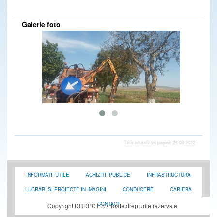
DRDP Constanta - Secția Producție așterne mixtură caldă pe drumul național DN 2C, la km 68-69, partea dreaptă loc. Amara (IL) - 30.03.2020
DRDP Constanta - Secția de Producție continuă lucrările de completare și aducere la cotă acostament pe drumul național DN 2C, km 64+000 - km 64+750, partea dreaptă, loc.Grivița (IL) - 02.06.2020
Galerie foto
DRDP Constanta - Secția Autostrăzi înlocuiește parapetele metalice avariate în urma unor evenimente rutiere de pe tronsoanele din administrare de pe Autostrăzile A2 și A4 - 30.03.2020
DRDP Constanta - Secția de Producție continuă execuția treptelor de înfrățire pentru lărgire corp drum, în vederea realizării casetei de piatră.(loc. Grivița-IL) pe drumul național DN 2C, km 63+000÷km 61+700, partea stângă - 30.03.2020
DRDP Constanta - S.D.N. Brăila lucrează la demontarea plaselor parazăpezi de pe drumul național DN 21, km 54,loc.Bărăganu (BR) - 30.03.2020
DRDP Constanta - Drumarii Secției de Drumuri Naționale Călărași au executat lucrări de igienizare zonă drum pe drumul național DN 3A, km 1-26 si pe DN 3 km 70-86 - 30.03.2020
DRDP Constanta - NOI CURĂȚĂM ! TU PĂSTREAZĂ! Igienizare manuală a zonei drumului și spațiilor de parcare de pe drumurile naționale DN2A, km 16-66 și DN 21 km 60-81-lucrări executate de S.D.N. Slobozia - 06.03.2020
DRDP Constanta - Secția de Drumuri Naționale Călărași - District Lehliu-Dragoș Vodă - lucrări de montareremontare table indicatoare pe drumul național DN 3, între km 78 - 82 - 09.03.2020
DRDP Constanta - Revizie panouri parazăpezi efectuată pe drumul național DN 22A, km 3+300, dreapta, de către S.D.N. Tulcea - 18.02.2020
DRDP Constanta - Montare/înlocuire indicatoare rutiere pe Autostrada A2, km 206 (spațiu de servicii), sensul Constanța - București - lucrări executate de către Secția Autostrăzi - 18.02.2020
DRDP Constanta - Diverse activități desfășurate de către S.D.N. Brăila - 17.02.2020
DRDP Constanta - Montare indicatoare rutiere pe Autostrada A2, km 105, sensul București - Constanța - lucrări executate de S.D.N. Călărași (District Fetești) - 18.02.2020
DRDP Constanta - Igienizare spațiu parcare pe drumul național DN 3, km 107 - lucrări executate de S.D.N. Călărași - 13.12.2019
DRDP Constanta - Lucrări de înlocuire parapet median avariat de pe Autostrada A4, km 16+700, sensul Ovidiu - Agigea, executate în regie proprie de către Secția Autostrăzi - 17.02.2020
DRDP Constanta - Înlocuire parapet metalic avariat în urma unui eveniment rutier, pe Autostrada A4, la km 18+500 (sens Ovidiu - Agigea) - lucrări executate de Secția Autostrăzi - 11.12.2019
DRDP Constanta - Reparații rost compensare la Podul Giurgeni de pe drumul național DN 2A, km 113 + 754 - lucrări executate de S.D.N. Fetești - 11.12.2019
Data actualizarii paginii: 24-09-2022
DRDP Constanta - Lucrări executate de terți (S.C. Oyl Company Holding AG S.R.L.), pe raza de administrare a S.D.N. Slobozia - 10.12.2019
DRDP Constanta - Amenajare sens giratoriu pe drumul național DN 39, km 30+099, loc. 23 August - S.D.N. Constanța - 10.12.2019
DRDP Constanta - Lucrări de înlocuire parapet metalic deteriorat pe Autostrada A4, km 2+700, sensul Ovidiu - Agigea, executate de Secția Autostrăzi - 06.12.2019
DRDP Constanta - Înlocuire parapet metalic deteriorat pe Autostrada A2, km 160+500, sensul București-Constanța - lucrări executate de Secția Autostrăzi - 10.12.2019
INFORMATII UTILE
ACHIZITII PUBLICE
INFRASTRUCTURA
DRDP Constanta - Montaj indicatoare rutiere în Nodul Rutier A4 - DN 2A (Ovidiu) - lucrări executate de către Secția Autostrăzi - 02.12.2019
DRDP Constanta - Cosire vegetație și tăiere lăstari pe drumul național DN 3A, km 1-5 - lucrări executate de S.D.N. Călărași - 05.12.2019
LUCRARI SI PROIECTE IN IMAGINI
CONDUCERE
CARIERA
DRDP Constanta - Curățare rigolă mediană pe Autostrada A4, km 10+500 - lucrări executate de Secția Autostrăzi - 25.11.2019
DRDP Constanta - Secția Autostrăzi execută lucrări de întreținere a semnalizării rutiere verticale pe Autostrăzile A2 și A4, ambele sensuri de mers - 27.11.2019
CONTACT
Copyright DRDPCT © - Toate drepturile rezervate
DRDP Constanta - Completare acostament pe drumul național DN 2C (între loc. Amara - Grivița, IL), unde au fost executate reparații asfaltice prin reciclare la rece - lucrări executate, în regie proprie, de către Secția Producție - 20.11.2019
DRDP Constanta - Secția Producție execută, de asemenea, reparații asfaltice pe drumul național DN 3A (Bărăganu-Fetești, IL). Imagini de la km 75+350, partea stângă - 20.11.2019